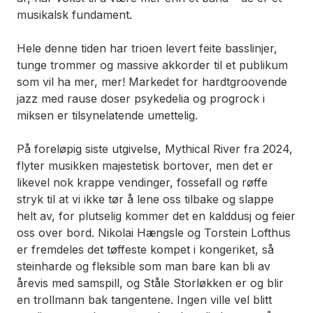
musikalsk fundament.
Hele denne tiden har trioen levert feite basslinjer,
tunge trommer og massive akkorder til et publikum
som vil ha mer, mer! Markedet for hardtgroovende
jazz med rause doser psykedelia og progrock i
miksen er tilsynelatende umettelig.
På foreløpig siste utgivelse,
Mythical River
fra 2024,
flyter musikken majestetisk bortover, men det er
likevel nok krappe vendinger, fossefall og røffe
stryk til at vi ikke tør å lene oss tilbake og slappe
helt av, for plutselig kommer det en kalddusj og feier
oss over bord. Nikolai Hængsle og Torstein Lofthus
er fremdeles det tøffeste kompet i kongeriket, så
steinharde og fleksible som man bare kan bli av
årevis med samspill, og Ståle Storløkken er og blir
en trollmann bak tangentene. Ingen ville vel blitt