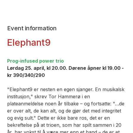
Event information
Elephant9
Prog-infused power trio
Lørdag 25. april, kl 20.00. Dørene åpner kl 19.00 -
kr 390/340/290
"Elephant9 er nesten en egen sjanger. En musikalsk
institusjon," skrev Tor Hammerø i en
plateanmeldelse noen år tilbake – og fortsatte: "…de
er over alt, de kan alt, og de gjør det med integritet
og evig sult." Dette er ikke bare ros, det er en
bekreftelse på at trioen, som har spilt sammen i 20
år, har vokst til å være mer enn et band – de er et