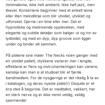
minimalisme, ikke helt ambient, ikke helt jazz, men
likevel. Konsertene begynner med et enkelt tema
eller liten melodilinje som blir utvidet, utviklet og
utforsket. Gjerne i en time eller mer. Det er
hypnotiske og medrivende opplevelser, med
elegante og subtile detaljer som bølger ut og inn av
lydbildet, og med en dyp, dyp groove som ligger
under og binder alt sammen.
På platene sine maler The Necks noen ganger med
en utvidet pallett, stykkene varierer mer i lengde,
effektene er flere og instrumenteringen kan variere;
kanskje kan man si at studioet blir et fjerde
bandmedlem. For de nysgjerrige er det rikelig å ta av
i katalogen, og deres nyeste plate(r)
Disquite
er et
bra sted å begynne. Det er meditativt, vakkert, har
en sterk nerve og er ikke minst veldig, veldig
spennende!