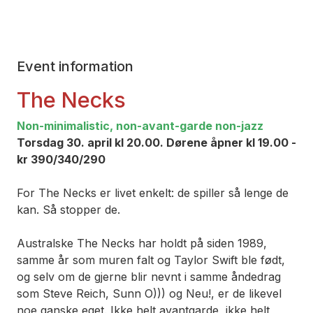
Event information
The Necks
Non-minimalistic, non-avant-garde non-jazz
Torsdag 30. april kl 20.00. Dørene åpner kl 19.00 -
kr 390/340/290
For The Necks er livet enkelt: de spiller så lenge de
kan. Så stopper de.
Australske The Necks har holdt på siden 1989,
samme år som muren falt og Taylor Swift ble født,
og selv om de gjerne blir nevnt i samme åndedrag
som Steve Reich, Sunn O))) og Neu!, er de likevel
noe ganske eget. Ikke helt avantgarde, ikke helt