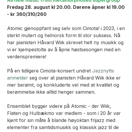
Fredag 28. august kl 20.00. Dørene åpner kl 19.00
- kr 360/310/260
Atomic gjenoppfant seg selv som Cimota! i 2023, i en
sterkt mutert og helnorsk form til stor suksess. Nå
har pianisten Håvard Wiik skrevet helt ny musikk og
vi er kjempestolte av å åpne høstsesongen med en
verdenspremiere!
På en tidligere Cimota-konsert undret
Jazznytts
anmelder
seg over at pianisten Håvard Wiik ikke er
mer berømt, og konkluderte vel med at kvalitet og
berømmelse ikke alltid henger sammen.
Ensemblet bygger videre på Atomic - der Wiik,
Flaten og Hulbækmo var medlem - som i 20 år var
kjent for sin måte å blande høyoktan frijazz med
elementer fra samtidsmusikk og klassisk jazz til de