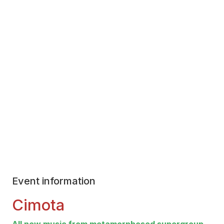
Event information
­Cimota­
All new music from metamorphosed supergroup