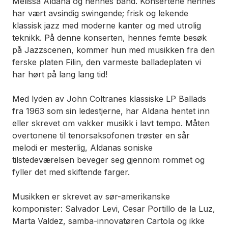
Melissa Aldana og hennes band. Konsertene hennes
har vært avsindig swingende; frisk og lekende
klassisk jazz med moderne kanter og med utrolig
teknikk. På denne konserten, hennes femte besøk
på Jazzscenen, kommer hun med musikken fra den
ferske platen
Filin
, den varmeste balladeplaten vi
har hørt på lang lang tid!
Med lyden av John Coltranes klassiske LP
Ballads
fra 1963 som sin ledestjerne, har Aldana hentet inn
eller skrevet om vakker musikk i lavt tempo. Måten
overtonene til tenorsaksofonen trøster en sår
melodi er mesterlig, Aldanas soniske
tilstedeværelsen beveger seg gjennom rommet og
fyller det med skiftende farger.
Musikken er skrevet av sør-amerikanske
komponister: Salvador Levi, Cesar Portillo de la Luz,
Marta Valdez, samba-innovatøren Cartola og ikke