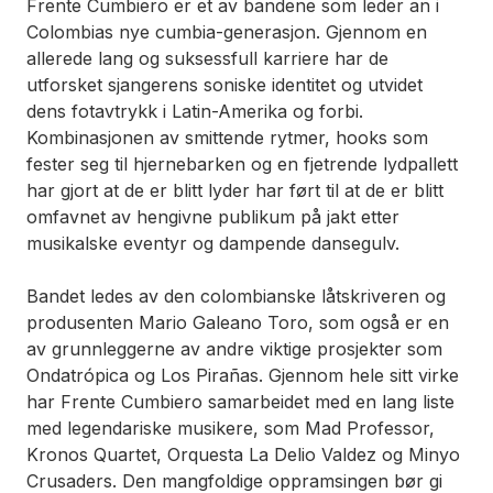
Frente Cumbiero er et av bandene som leder an i
Colombias nye cumbia-generasjon. Gjennom en
allerede lang og suksessfull karriere har de
utforsket sjangerens soniske identitet og utvidet
dens fotavtrykk i Latin-Amerika og forbi.
Kombinasjonen av smittende rytmer, hooks som
fester seg til hjernebarken og en fjetrende lydpallett
har gjort at de er blitt lyder har ført til at de er blitt
omfavnet av hengivne publikum på jakt etter
musikalske eventyr og dampende dansegulv.
Bandet ledes av den colombianske låtskriveren og
produsenten Mario Galeano Toro, som også er en
av grunnleggerne av andre viktige prosjekter som
Ondatrópica og Los Pirañas. Gjennom hele sitt virke
har Frente Cumbiero samarbeidet med en lang liste
med legendariske musikere, som Mad Professor,
Kronos Quartet, Orquesta La Delio Valdez og Minyo
Crusaders. Den mangfoldige oppramsingen bør gi