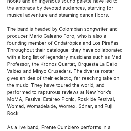
hooks and an ingenious sound palette have led to
the embrace by devoted audiences, starving for
musical adventure and steaming dance floors.
The band is headed by Colombian songwriter and
producer Mario Galeano Toro, who is also a
founding member of Ondatrópica and Los Pirañas.
Throughout their catalogue, they have collaborated
with a long list of legendary musicians such as Mad
Professor, the Kronos Quartet, Orquesta La Delio
Valdez and Minyo Crusaders. The diverse roster
gives an idea of their eclectic, far reaching take on
the music. They have toured the world, and
performed to rapturous reviews at New York’s
MoMA, Festival Estéreo Picnic, Roskilde Festival,
Womad, Womadelaide, Womex, Sónar, and Fuji
Rock.
As a live band, Frente Cumbiero performs in a