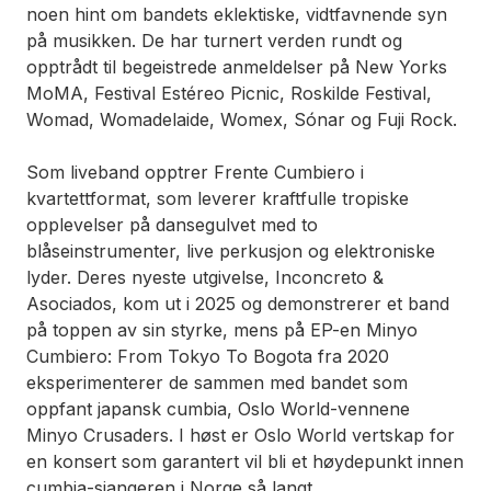
noen hint om bandets eklektiske, vidtfavnende syn
på musikken. De har turnert verden rundt og
opptrådt til begeistrede anmeldelser på New Yorks
MoMA, Festival Estéreo Picnic, Roskilde Festival,
Womad, Womadelaide, Womex, Sónar og Fuji Rock.
Som liveband opptrer Frente Cumbiero i
kvartettformat, som leverer kraftfulle tropiske
opplevelser på dansegulvet med to
blåseinstrumenter, live perkusjon og elektroniske
lyder. Deres nyeste utgivelse,
Inconcreto &
Asociados
, kom ut i 2025 og demonstrerer et band
på toppen av sin styrke, mens på EP-en
Minyo
Cumbiero: From Tokyo To Bogota
fra 2020
eksperimenterer de sammen med bandet som
oppfant japansk cumbia, Oslo World-vennene
Minyo Crusaders. I høst er Oslo World vertskap for
en konsert som garantert vil bli et høydepunkt innen
cumbia-sjangeren i Norge så langt.