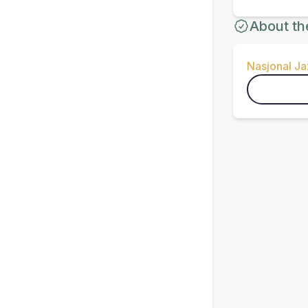
About th
Nasjonal J