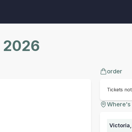
r 2026
order
Tickets no
Where's 
Victoria