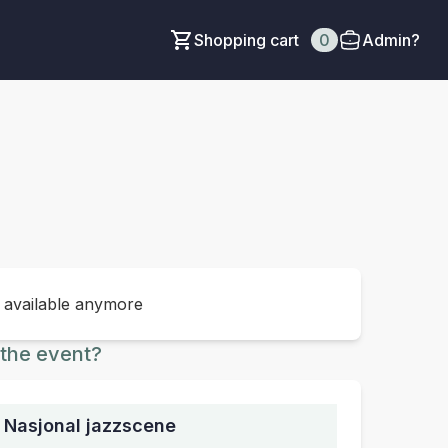
Shopping cart
0
Admin?
t available anymore
the event?
, Nasjonal jazzscene