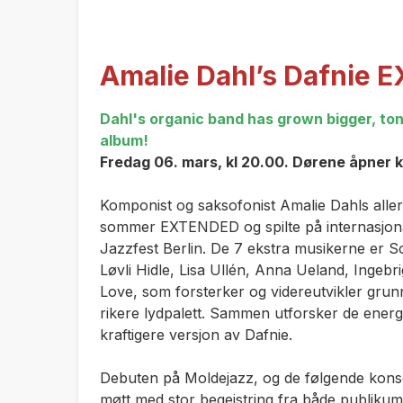
Amalie Dahl’s Dafnie
Dahl's organic band has grown bigger, ton
album!
Fredag 06. mars, kl 20.00. Dørene åpner k
Komponist og saksofonist Amalie Dahls aller
sommer EXTENDED og spilte på internasjona
Jazzfest Berlin. De 7 ekstra musikerne er Sof
Løvli Hidle, Lisa Ullén, Anna Ueland, Ingebr
Love, som forsterker og videreutvikler grunn
rikere lydpalett. Sammen utforsker de energie
kraftigere versjon av Dafnie.
Debuten på Moldejazz, og de følgende konser
møtt med stor begeistring fra både publikum 