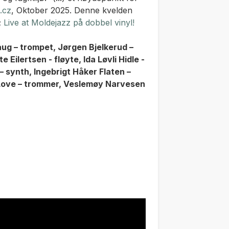
.cz
, Oktober 2025. Denne kvelden
;
Live at Moldejazz på dobbel vinyl!
ug – trompet, Jørgen Bjelkerud –
Eilertsen - fløyte, Ida Løvli Hidle -
– synth, Ingebrigt Håker Flaten –
n-Love – trommer, Veslemøy Narvesen