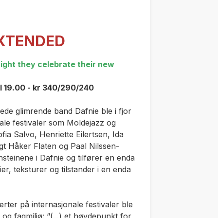
 EXTENDED
ight they celebrate their new
l 19.00 - kr 340/290/240
ede glimrende band Dafnie ble i fjor
le festivaler som Moldejazz og
ia Salvo, Henriette Eilertsen, Ida
igt Håker Flaten og Paal Nilssen-
steinene i Dafnie og tilfører en enda
r, teksturer og tilstander i en enda
ter på internasjonale festivaler ble
og fagmiljø: “(...) et høydepunkt for