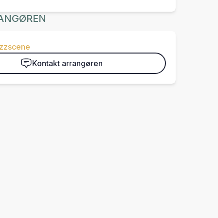
ANGØREN
azzscene
Kontakt arrangøren