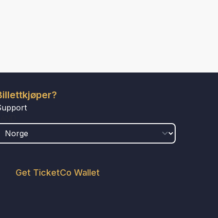
Billettkjøper?
Support
LAND
Get TicketCo Wallet