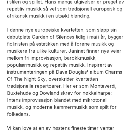
i stilen og spillet. Hans mange utgivelser er preget av
repetitiv musikk så vel som tradisjonell europeisk og
afrikansk musikk i en utsøkt blanding.
I denne nye europeiske kvartetten, som slapp sin
debutplate
Garden of Silences
tidlig i mai i år, bygger
fiolinisten på estetikken med å forene musikk og
musikere fra ulike kulturer. Janinet finner nye veier
mellom fri improvisasjon, barokkmusikk,
populærmusikk og repetitiv musikk. Inspirert av
instrumenteringen på Dave Douglas' album
Charms
Of The Night Sky
, overskrider kvartetten
tradisjonelle repertoarer. Her er som Monteverdi,
Buxtehude og Dowland skrev for nøkkelharpe:
Intens improvisasjon blandet med mikrotonal
musikk, og moderne kammermusikk som spilt for
folkedans.
Vi kan love at en av høstens fineste timer venter