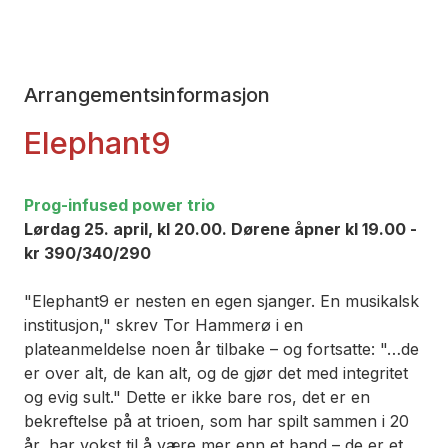
Arrangementsinformasjon
Elephant9
Prog-infused power trio
Lørdag 25. april, kl 20.00. Dørene åpner kl 19.00 -
kr 390/340/290
"Elephant9 er nesten en egen sjanger. En musikalsk
institusjon," skrev Tor Hammerø i en
plateanmeldelse noen år tilbake – og fortsatte: "…de
er over alt, de kan alt, og de gjør det med integritet
og evig sult." Dette er ikke bare ros, det er en
bekreftelse på at trioen, som har spilt sammen i 20
år, har vokst til å være mer enn et band – de er et