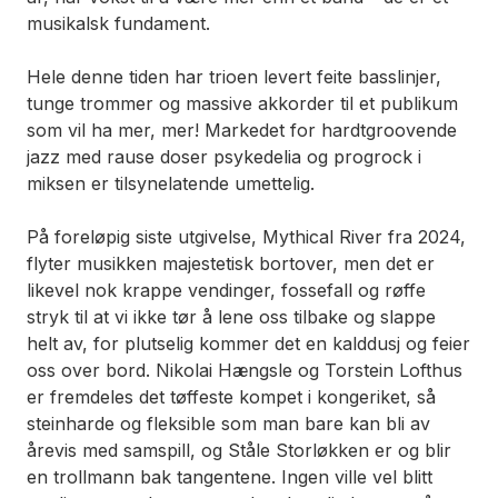
musikalsk fundament.
Hele denne tiden har trioen levert feite basslinjer,
tunge trommer og massive akkorder til et publikum
som vil ha mer, mer! Markedet for hardtgroovende
jazz med rause doser psykedelia og progrock i
miksen er tilsynelatende umettelig.
På foreløpig siste utgivelse,
Mythical River
fra 2024,
flyter musikken majestetisk bortover, men det er
likevel nok krappe vendinger, fossefall og røffe
stryk til at vi ikke tør å lene oss tilbake og slappe
helt av, for plutselig kommer det en kalddusj og feier
oss over bord. Nikolai Hængsle og Torstein Lofthus
er fremdeles det tøffeste kompet i kongeriket, så
steinharde og fleksible som man bare kan bli av
årevis med samspill, og Ståle Storløkken er og blir
en trollmann bak tangentene. Ingen ville vel blitt