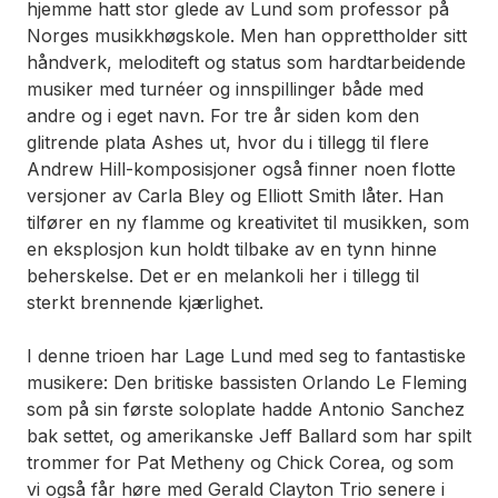
hjemme hatt stor glede av Lund som professor på
Norges musikk­høgskole. Men han opprettholder sitt
håndverk, meloditeft og status som hardtarbeidende
musiker med turnéer og innspillinger både med
andre og i eget navn. For tre år siden kom den
glitrende plata
Ashes
ut, hvor du i tillegg til flere
Andrew Hill-komposisjoner også finner noen flotte
versjoner av Carla Bley og Elliott Smith låter. Han
tilfører en ny flamme og kreativitet til musikken, som
en eksplosjon kun holdt tilbake av en tynn hinne
beherskelse. Det er en melankoli her i tillegg til
sterkt brennende kjærlighet.
I denne trioen har Lage Lund med seg to fantastiske
musikere: Den britiske bassisten Orlando Le Fleming
som på sin første soloplate hadde Antonio Sanchez
bak settet, og amerikanske Jeff Ballard som har spilt
trommer for Pat Metheny og Chick Corea, og som
vi også får høre med Gerald Clayton Trio senere i