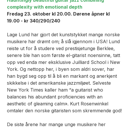
complexity with emotional depth
Fredag 23. oktober kl 20.00. Dørene åpner kl
19.00 - kr 3
40/290/240
Lage Lund har gjort det kunststykket mange norske
musikere har drømt om; å slå igjennom i USA! Lund
reiste ut for å studere ved prestisjetunge Berklee,
senere ble han som første el-gitarist noensinne, tatt
opp ved enda mer eksklusive Juilliard School i New
York. Og nettopp her, i byen som aldri sover, har
han bygd seg opp til å bli en markant og anerkjent
skikkelse i det amerikanske jazzmiljøet. Selveste
New York Times kaller ham “a guitarist who
balances his abundant proficiencies with an
aesthetic of gleaming calm». Kurt Rosenwinkel
omtaler den norske gitaristen som skremmende god!
De siste årene har mange unge musikere her