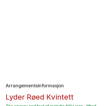
Arrangementsinformasjon
­Lyder Røed Kvintett­
The energy and feel of melodic 60's jazz - lifted