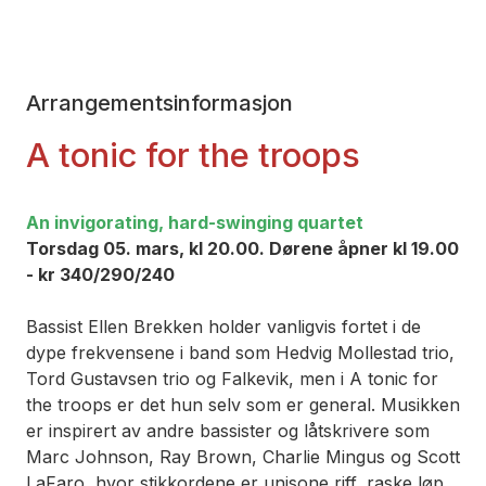
Arrangementsinformasjon
A tonic for the troops
An invigorating, hard-swinging quartet
Torsdag 05. mars, kl 20.00. Dørene åpner kl 19.00
- kr 340/290/240
Bassist Ellen Brekken holder vanligvis fortet i de
dype frekvensene i band som Hedvig Mollestad trio,
Tord Gustavsen trio og Falkevik, men i A tonic for
the troops er det hun selv som er general. Musikken
er inspirert av andre bassister og låtskrivere som
Marc Johnson, Ray Brown, Charlie Mingus og Scott
LaFaro, hvor stikkordene er unisone riff, raske løp,