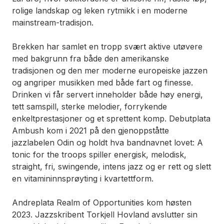
rolige landskap og leken rytmikk i en moderne
mainstream-tradisjon.
Brekken har samlet en tropp svært aktive utøvere
med bakgrunn fra både den amerikanske
tradisjonen og den mer moderne europeiske jazzen
og angriper musikken med både fart og finesse.
Drinken vi får servert inneholder både høy energi,
tett samspill, sterke melodier, forrykende
enkeltprestasjoner og et sprettent komp. Debutplata
Ambush
kom i 2021 på den gjenoppståtte
jazzlabelen Odin og holdt hva bandnavnet lovet: A
tonic for the troops spiller energisk, melodisk,
straight, fri, swingende, intens jazz og er rett og slett
en vitamininnsprøyting i kvartettform.
Andreplata
Realm of Opportunities
kom høsten
2023. Jazzskribent Torkjell Hovland avslutter sin