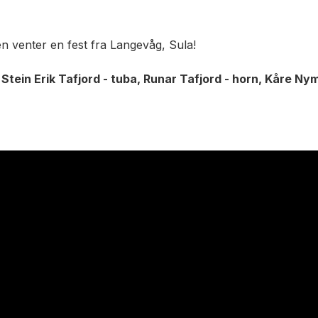
n venter en fest fra Langevåg, Sula!
Stein Erik Tafjord - tuba, Runar Tafjord - horn, Kåre N