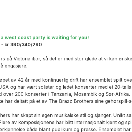
 a west coast party is waiting for you!
0 - kr 390/340/290
s på Victoria ifjor, så det er med stor glede at vi kan øn
 å engasjere.
I løpet av 42 år med kontinuerlig drift har ensemblet spilt o
g USA og har vært solister og ledet konserter med et 20-tal
med over 200 konserter i Tanzania, Mosambik og Sør-Afrika.
e har deltatt på et av The Brazz Brothers sine gehørspill-
s har skapt sin egen musikalske stil og sjanger. Unikt sams
re av komposisjonene har blitt internasjonalt kjent og sp
nerkjennelse både blant publikum og presse. Ensemblet har 