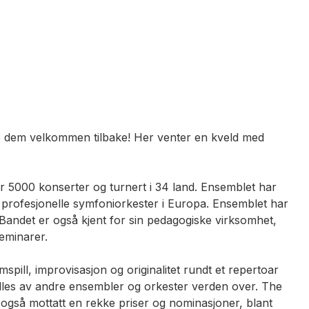
ske dem velkommen tilbake! Her venter en kveld med
ver 5000 konserter og turnert i 34 land. Ensemblet har
ls profesjonelle symfoniorkester i Europa. Ensemblet har
 Bandet er også kjent for sin pedagogiske virksomhet,
seminarer.
pill, improvisasjon og originalitet rundt et repertoar
illes av andre ensembler og orkester verden over. The
også mottatt en rekke priser og nominasjoner, blant