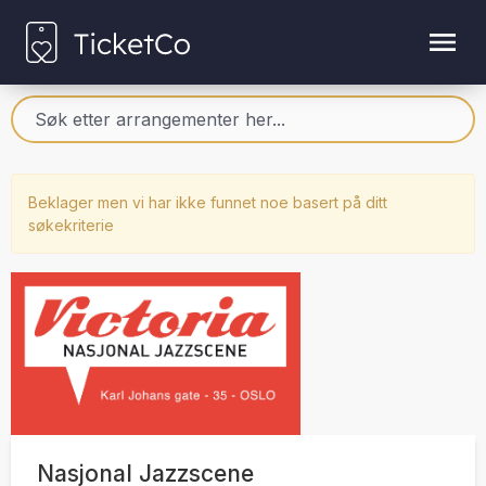
Beklager men vi har ikke funnet noe basert på ditt
søkekriterie
Nasjonal Jazzscene