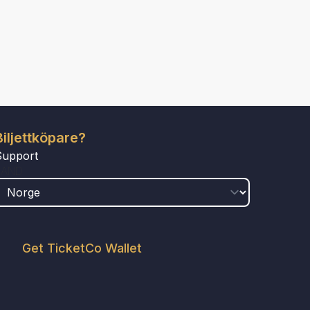
Biljettköpare?
Support
LAND
Get TicketCo Wallet