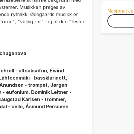
fasetterte stilistiske bakgrunn med
systemer. Musikken preges av
Nasjonal J
ende rytmikk. Ødegaards musikk er
 force", "veldig rar", og at den "fester
orchuganova
chroll - altsaksofon, Eivind
Lähteenmäki - bassklarinett,
 Anundsen - trompet, Jørgen
 - eufonium, Dominik Leitner -
Saugstad Karlsen - trommer,
Erdal - cello, Åsmund Perssønn