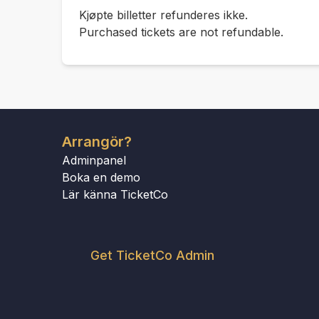
Kjøpte billetter refunderes ikke.
Purchased tickets are not refundable.
Arrangör?
Adminpanel
Boka en demo
Lär känna TicketCo
Get TicketCo Admin