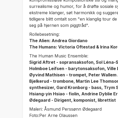
kompromissløse kompositoriske stil og mange
surrealisme og humor, for å drøfte sosiale 
ekstreme klanger, søt harmonikk og sugger
tidligere blitt omtalt som "en klanglig tour de
seg på hjernen som piggtråd".
Rollebesetning:
The Alien: Andrea Giordano
The Humans: Victoria Oftestad & Irina K
The Human Music Ensemble:
Sigrid Aftret - sopransaksofon, Sol Léna-S
Holmboe Leifsen - barytonsaksofon, Ville 
Øyvind Mathisen - trompet, Peter Wallem
Bjelkerud - trombone, Martin Lee Thomson
synthesizer, Gard Kronborg - bass, Trym 
Hsiang-yin Hsiao - fiolin, Andrine Dyblie 
Ødegaard - Dirigent, komponist, librettist
Maleri: Åsmund Perssønn Ødegaard
Foto:Per Arne Olaussen