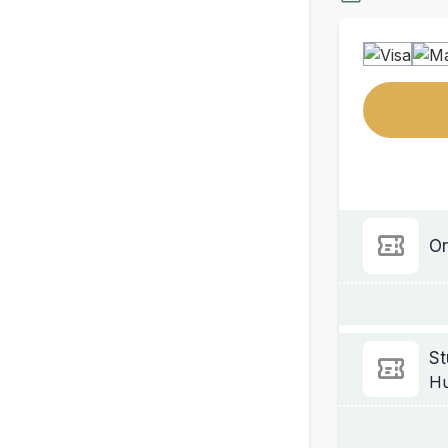
Or
St
Hu