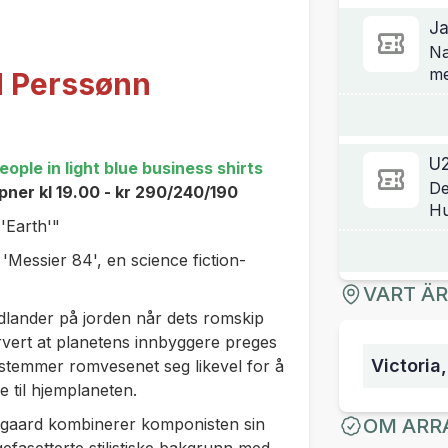
Ja
Na
me
d Perssønn
U
ople in light blue business shirts
De
ner kl 19.00 - kr 290/240/190
Hu
 'Earth'"
 'Messier 84', en science fiction-
VART Ä
dlander på jorden når dets romskip
rvert at planetens innbyggere preges
Victoria
stemmer romvesenet seg likevel for å
 til hjemplaneten.
egaard kombinerer komponisten sin
OM ARR