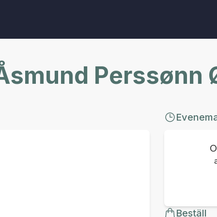
: Åsmund Perssønn
Evenem
O
Beställ