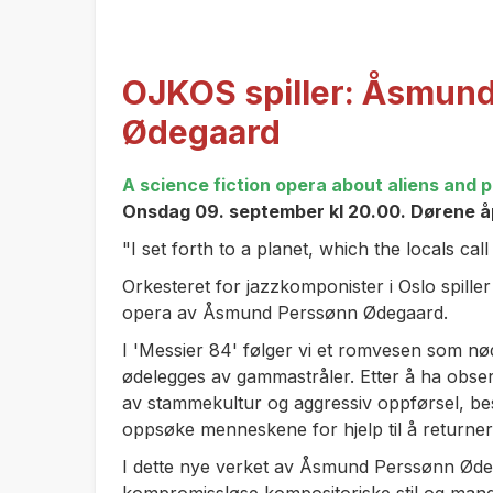
OJKOS spiller: Åsmun
Ødegaard
A science fiction opera about aliens and pe
Onsdag 09. september kl 20.00. Dørene åp
"I set forth to a planet, which the locals call
Orkesteret for jazzkomponister i Oslo spiller
opera av Åsmund Perssønn Ødegaard.
I 'Messier 84' følger vi et romvesen som nø
ødelegges av gammastråler. Etter å ha obse
av stammekultur og aggressiv oppførsel, be
oppsøke menneskene for hjelp til å returnere
I dette nye verket av Åsmund Perssønn Ød