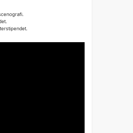
scenografi.
et.
terstipendet.