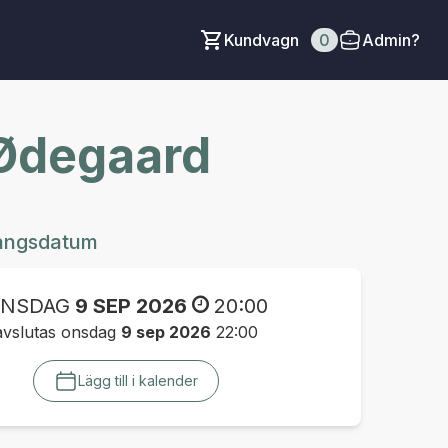
Kundvagn
0
Admin?
 Ødegaard
angsdatum
NSDAG
9 SEP 2026
20:00
avslutas onsdag
9 sep 2026
22:00
Lägg till i kalender