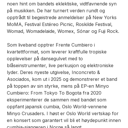
noen hint om bandets eklektiske, vidtfavnende syn
på musikken. De har turnert verden rundt og
opptrådt til begeistrede anmeldelser på New Yorks
MoMA, Festival Estéreo Picnic, Roskilde Festival,
Womad, Womadelaide, Womex, Sónar og Fuji Rock.
Som liveband opptrer Frente Cumbiero i
kvartettformat, som leverer kraftfulle tropiske
opplevelser på dansegulvet med to
blåseinstrumenter, live perkusjon og elektroniske
lyder. Deres nyeste utgivelse,
Inconcreto &
Asociados
, kom ut i 2025 og demonstrerer et band
på toppen av sin styrke, mens på EP-en
Minyo
Cumbiero: From Tokyo To Bogota
fra 2020
eksperimenterer de sammen med bandet som
oppfant japansk cumbia, Oslo World-vennene
Minyo Crusaders. I høst er Oslo World vertskap for
en konsert som garantert vil bli et høydepunkt innen
cumbia-sjangeren i Norge så langt.