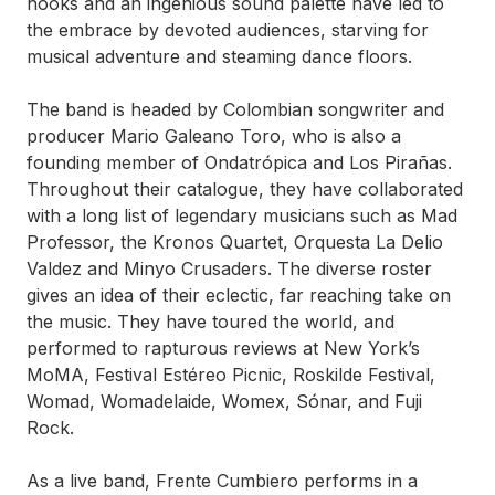
hooks and an ingenious sound palette have led to
the embrace by devoted audiences, starving for
musical adventure and steaming dance floors.
The band is headed by Colombian songwriter and
producer Mario Galeano Toro, who is also a
founding member of Ondatrópica and Los Pirañas.
Throughout their catalogue, they have collaborated
with a long list of legendary musicians such as Mad
Professor, the Kronos Quartet, Orquesta La Delio
Valdez and Minyo Crusaders. The diverse roster
gives an idea of their eclectic, far reaching take on
the music. They have toured the world, and
performed to rapturous reviews at New York’s
MoMA, Festival Estéreo Picnic, Roskilde Festival,
Womad, Womadelaide, Womex, Sónar, and Fuji
Rock.
As a live band, Frente Cumbiero performs in a