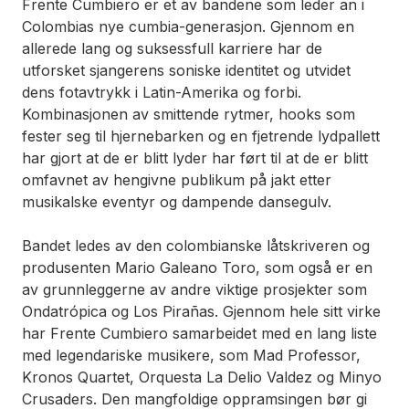
Frente Cumbiero er et av bandene som leder an i
Colombias nye cumbia-generasjon. Gjennom en
allerede lang og suksessfull karriere har de
utforsket sjangerens soniske identitet og utvidet
dens fotavtrykk i Latin-Amerika og forbi.
Kombinasjonen av smittende rytmer, hooks som
fester seg til hjernebarken og en fjetrende lydpallett
har gjort at de er blitt lyder har ført til at de er blitt
omfavnet av hengivne publikum på jakt etter
musikalske eventyr og dampende dansegulv.
Bandet ledes av den colombianske låtskriveren og
produsenten Mario Galeano Toro, som også er en
av grunnleggerne av andre viktige prosjekter som
Ondatrópica og Los Pirañas. Gjennom hele sitt virke
har Frente Cumbiero samarbeidet med en lang liste
med legendariske musikere, som Mad Professor,
Kronos Quartet, Orquesta La Delio Valdez og Minyo
Crusaders. Den mangfoldige oppramsingen bør gi