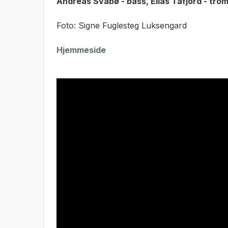
Andreas Svabø - bass, Elias Tafjord - tro
Foto: Signe Fuglesteg Luksengard
Hjemmeside