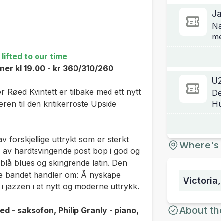
Ja
Na
me
lifted to our time
er kl 19.00 - kr 360/310/260
U
Røed Kvintett er tilbake med ett nytt
De
eren til den kritikerroste
Upside
Hu
v forskjellige uttrykt som er sterkt
Where's 
er av hardtsvingende post bop i god og
lå blues og skingrende latin. Den
tte bandet handler om: Å nyskape
Victoria
i jazzen i et nytt og moderne uttrykk.
About th
d - saksofon, Philip Granly - piano,