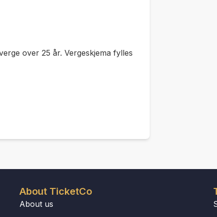
verge over 25 år. Vergeskjema fylles
About TicketCo
About us