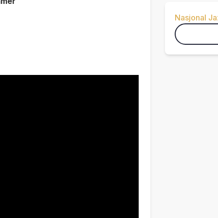
mmer
Nasjonal J