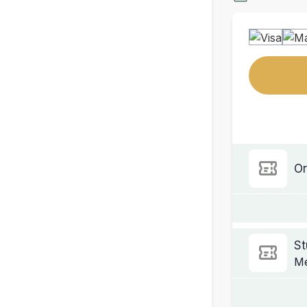
Or
St
Me