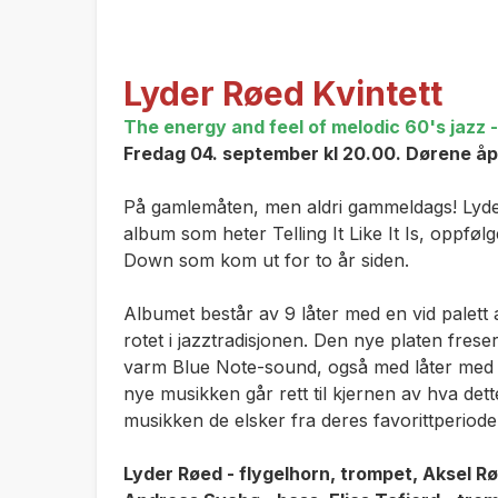
­Lyder Røed Kvintett­
The energy and feel of melodic 60's jazz - 
Fredag 04. september kl 20.00. Dørene åpn
På gamlemåten, men aldri gammeldags! Lyder 
album som heter
Telling It Like It Is
, oppfølg
Down
som kom ut for to år siden.
Albumet består av 9 låter med en vid palett a
rotet i jazztradisjonen. Den nye platen fres
varm Blue Note-sound, også med låter med b
nye musikken går rett til kjernen av hva de
musikken de elsker fra deres favorittperiode 
Lyder Røed - flygelhorn, trompet, Aksel Røe