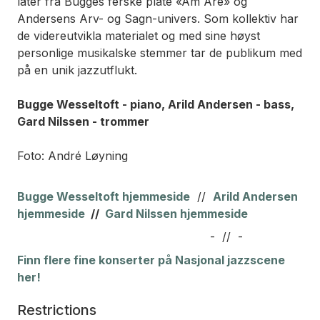
låter fra Bugges ferske plate «Am Are» og
Andersens Arv- og Sagn-univers. Som kollektiv har
de videreutvikla materialet og med sine høyst
personlige musikalske stemmer tar de publikum med
på en unik jazzutflukt.
Bugge Wesseltoft - piano, Arild Andersen - bass,
Gard Nilssen - trommer
Foto: André Løyning
Bugge Wesseltoft hjemmeside
//
A
rild Andersen
hjemmeside
//
Gard Nilssen hjemmeside
- // -
Finn flere fine konserter på Nasjonal jazzscene
her!
Restrictions