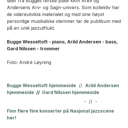
låter fra Bugges ferske plate «Am Are» og
Andersens Arv- og Sagn-univers. Som kollektiv har
de videreutvikla materialet og med sine høyst
personlige musikalske stemmer tar de publikum med
på en unik jazzutflukt.
Bugge Wesseltoft - piano, Arild Andersen - bass,
Gard Nilssen - trommer
Foto: André Løyning
Bugge Wesseltoft hjemmeside
//
A
rild Andersen
hjemmeside
//
Gard Nilssen hjemmeside
- // -
Finn flere fine konserter på Nasjonal jazzscene
her!