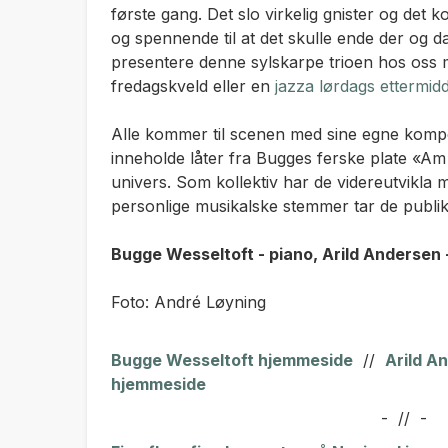
første gang. Det slo virkelig gnister og det k
og spennende til at det skulle ende der og da
presentere denne sylskarpe trioen hos oss 
fredagskveld eller en
jazza lørdags ettermid
Alle kommer til scenen med sine egne kompos
inneholde låter fra Bugges ferske plate «
univers. Som kollektiv har de videreutvikla 
personlige musikalske stemmer tar de publik
Bugge Wesseltoft - piano, Arild Andersen 
Foto: André Løyning
Bugge Wesseltoft hjemmeside
//
A
rild 
hjemmeside
- // -