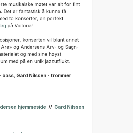
orte musikalske møtet var alt for fint
. Det er fantastisk å kunne få
med to konserter, en perfekt
dag
på Victoria!
isjoner, konserten vil blant annet
Am Are» og Andersens Arv- og Sagn-
materialet og med sine høyst
um med på en unik jazzutflukt.
- bass, Gard Nilssen - trommer
Andersen hjemmeside
//
Gard Nilssen