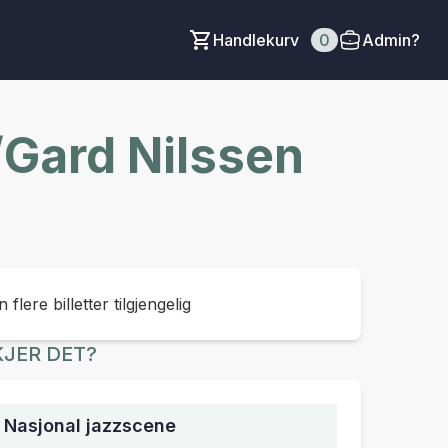
Handlekurv
0
Admin?
/Gard Nilssen
 flere billetter tilgjengelig
JER DET?
, Nasjonal jazzscene