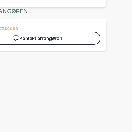
ANGØREN
azzscene
Kontakt arrangøren