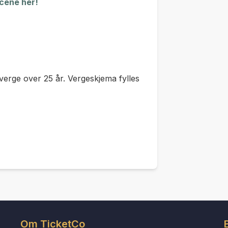
scene her!
verge over 25 år. Vergeskjema fylles
Om TicketCo