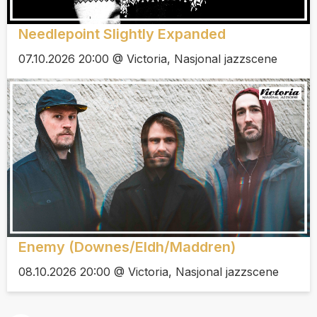
Needlepoint Slightly Expanded
07.10.2026 20:00 @ Victoria, Nasjonal jazzscene
Enemy (Downes/Eldh/Maddren)
08.10.2026 20:00 @ Victoria, Nasjonal jazzscene