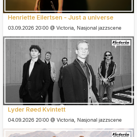
Henriette Eilertsen - Just a universe
03.09.2026 20:00 @ Victoria, Nasjonal jazzscene
Lyder Røed Kvintett
04.09.2026 20:00 @ Victoria, Nasjonal jazzscene