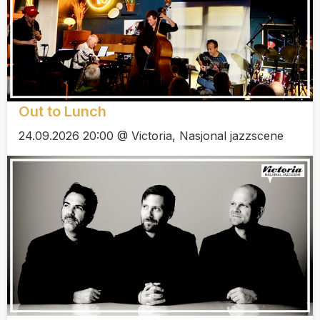
Out to Lunch
24.09.2026 20:00 @ Victoria, Nasjonal jazzscene