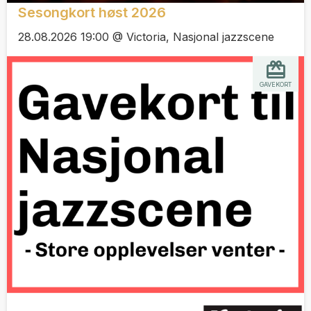
Sesongkort høst 2026
28.08.2026 19:00 @ Victoria, Nasjonal jazzscene
GAVEKORT