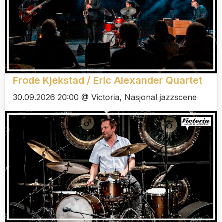
Frode Kjekstad / Eric Alexander Quartet
30.09.2026 20:00 @ Victoria, Nasjonal jazzscene