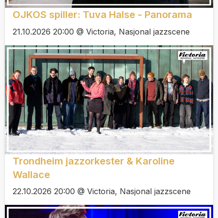
OJKOS spiller: Tuva Halse - Panorama
21.10.2026 20:00 @ Victoria, Nasjonal jazzscene
Trondheim jazzorkester & Karoline
Wallace
22.10.2026 20:00 @ Victoria, Nasjonal jazzscene