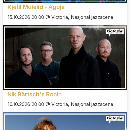
Kjetil Mulelid - Agoja
15.10.2026 20:00 @ Victoria, Nasjonal jazzscene
Nik Bärtsch's Ronin
16.10.2026 20:00 @ Victoria, Nasjonal jazzscene