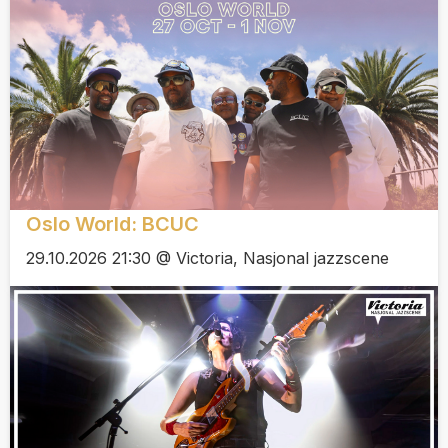
Oslo World: BCUC
29.10.2026 21:30 @ Victoria, Nasjonal jazzscene