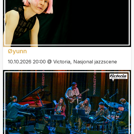
Øyunn
10.10.2026 20:00 @ Victoria, Nasjonal jazzscene