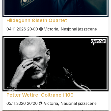
Hildegunn Øiseth Quartet
04.11.2026 20:00 @ Victoria, Nasjonal jazzscene
Petter Wettre: Coltrane i 100
05.11.2026 20:00 @ Victoria, Nasjonal jazzscene