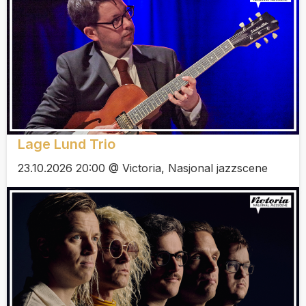
Lage Lund Trio
23.10.2026 20:00 @ Victoria, Nasjonal jazzscene