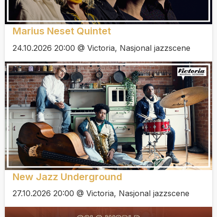
Marius Neset Quintet
24.10.2026 20:00 @ Victoria, Nasjonal jazzscene
New Jazz Underground
27.10.2026 20:00 @ Victoria, Nasjonal jazzscene