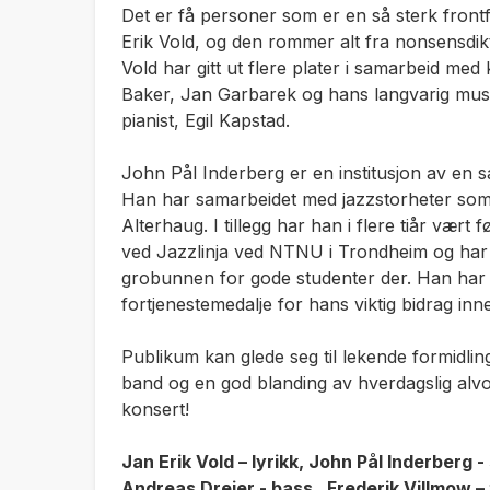
Det er få personer som er en så sterk frontfi
Erik Vold, og den rommer alt fra nonsensdikt t
Vold har gitt ut flere plater i samarbeid med
Baker, Jan Garbarek og hans langvarig musi
pianist, Egil Kapstad.
John Pål Inderberg er en institusjon av en 
Han har samarbeidet med jazzstorheter som
Alterhaug. I tillegg har han i flere tiår vær
ved Jazzlinja ved NTNU i Trondheim og har v
grobunnen for gode studenter der. Han har
fortjenestemedalje for hans viktig bidrag inn
Publikum kan glede seg til lekende formidling
band og en god blanding av hverdagslig alv
konsert!
Jan Erik Vold – lyrikk, John Pål Inderberg
Andreas Dreier - bass, Frederik Villmow 