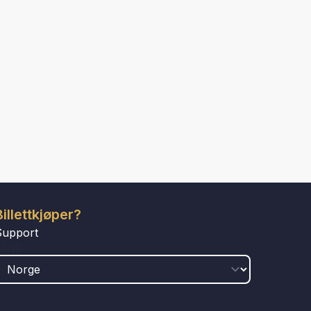
Billettkjøper?
Support
LAND