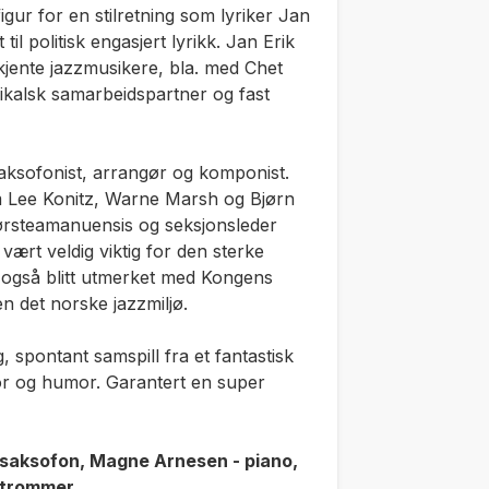
gur for en stilretning som lyriker Jan
il politisk engasjert lyrikk. Jan Erik
 kjente jazzmusikere, bla. med Chet
kalsk samarbeidspartner og fast
saksofonist, arrangør og komponist.
 Lee Konitz, Warne Marsh og Bjørn
t førsteamanuensis og seksjonsleder
ært veldig viktig for den sterke
 også blitt utmerket med Kongens
en det norske jazzmiljø.
, spontant samspill fra et fantastisk
or og humor. Garantert en super
 - saksofon, Magne Arnesen - piano,
– trommer