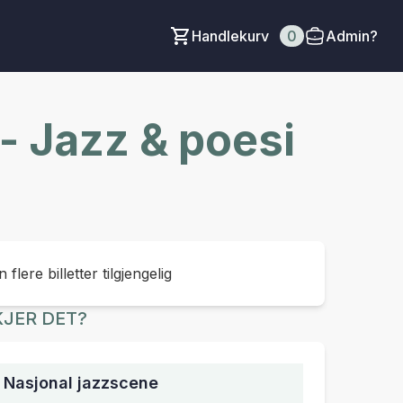
Handlekurv
0
Admin?
 - Jazz & poesi
 flere billetter tilgjengelig
JER DET?
, Nasjonal jazzscene