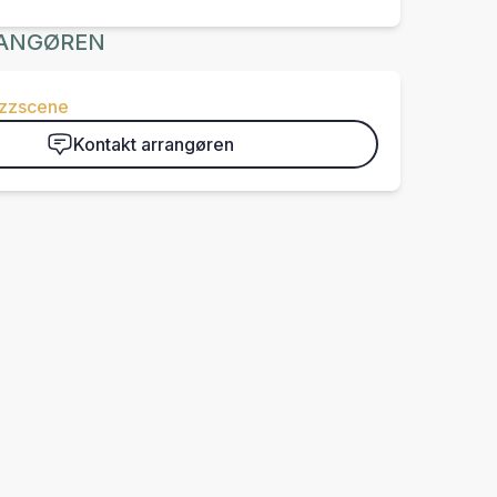
ANGØREN
azzscene
Kontakt arrangøren