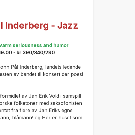
l Inderberg - Jazz
h warm seriousness and humor
 19.00 - kr 390/340/290
John Pål Inderberg, landets ledende
sten av bandet til konsert der poesi
ormidlet av Jan Erik Vold i samspill
orske folketoner med saksofonisten
ntet fra flere av Jan Eriks egne
ann, blåmann!
og
Her er huset som