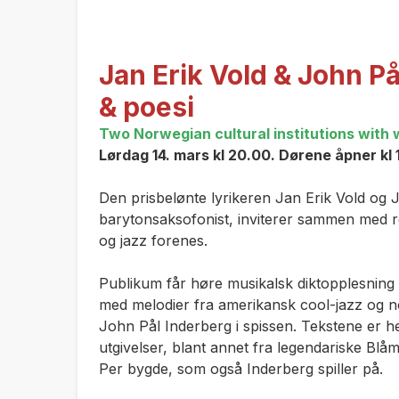
Jan Erik Vold & John På
& poesi
Two Norwegian cultural institutions wit
Lørdag 14. mars kl 20.00. Dørene åpner kl
Den prisbelønte lyrikeren Jan Erik Vold og 
barytonsaksofonist, inviterer sammen med re
og jazz forenes.
Publikum får høre musikalsk diktopplesning f
med melodier fra amerikansk cool-jazz og n
John Pål Inderberg i spissen. Tekstene er he
utgivelser, blant annet fra legendariske
Blåm
Per bygde,
som også Inderberg spiller på.