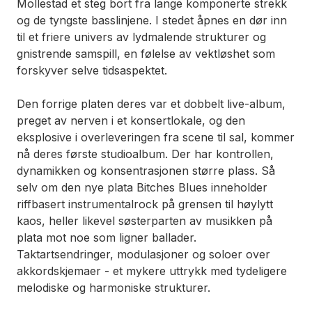
Mollestad et steg bort fra lange komponerte strekk
og de tyngste basslinjene. I stedet åpnes en dør inn
til et friere univers av lydmalende strukturer og
gnistrende samspill, en følelse av vektløshet som
forskyver selve tidsaspektet.
Den forrige platen deres var et dobbelt live-album,
preget av nerven i et konsertlokale, og den
eksplosive i overleveringen fra scene til sal, kommer
nå deres første studioalbum. Der har kontrollen,
dynamikken og konsentrasjonen større plass. Så
selv om den nye plata
Bitches Blues
inneholder
riffbasert instrumentalrock på grensen til høylytt
kaos, heller likevel søsterparten av musikken på
plata mot noe som ligner ballader.
Taktartsendringer, modulasjoner og soloer over
akkordskjemaer - et mykere uttrykk med tydeligere
melodiske og harmoniske strukturer.