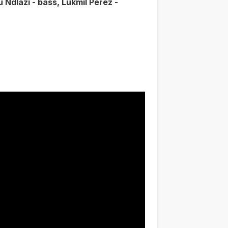
u Ndlazi - bass, Lukmil Perez -