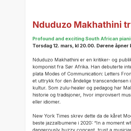
N­d­u­d­u­z­o­ M­a­k­h­a­t­h­i­n­i­ t
Profound and exciting South African piani
Torsdag 12. mars, kl 20.00. Dørene åpner 
Nduduzo Makhathini er en kritiker- og publi
komponist fra Sør Afrika. Han debuterte int
plata
Modes of Communication: Letters Fro
et uttrykk for den åndelige transcendense
kultur. Som zulu-healer og pedagog har Makh
historie og tradisjoner, hvor improvisert mus
eller idiomer.
New York Times skrev dette da de kåret
Mod
beste jazzalbumene i 2020: “In a moment wh
dangerously buzzy concept, trust a musician