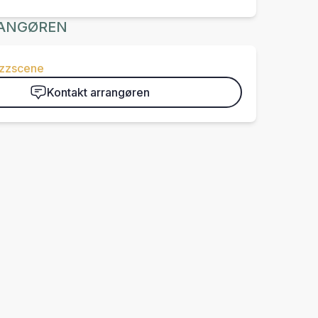
ANGØREN
azzscene
Kontakt arrangøren