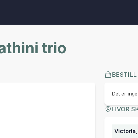
t­h­i­n­i­ trio
BESTILL
Det er ingen
HVOR SK
Victoria