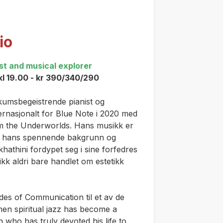
rio
st and musical explorer
kl 19.00 - kr 390/340/290
kumsbegeistrende pianist og
ernasjonalt for Blue Note i 2020 med
m the Underworlds
. Hans musikk er
n i hans spennende bakgrunn og
athini fordypet seg i sine forfedres
ikk aldri bare handlet om estetikk
es of Communication
til et av de
en spiritual jazz has become a
 who has truly devoted his life to