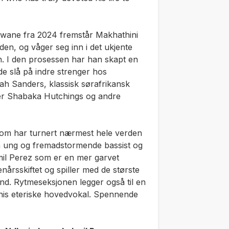
lwane
fra 2024 fremstår Makhathini
den, og våger seg inn i det ukjente
n. I den prosessen har han skapt en
e slå på indre strenger hos
ah Sanders, klassisk sørafrikansk
er Shabaka Hutchings og andre
ss som har turnert nærmest hele verden
n ung og fremadstormende bassist og
il Perez som er en mer garvet
nårsskiftet og spiller med de største
and. Rytmeseksjonen legger også til en
inis eteriske hovedvokal. Spennende